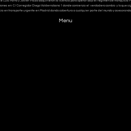
uis Parra y Javier Plaza adquirieron la licencia para operar bajo el régimen de franquicia MBE y
ones en C/ Corregidor Diego Valderrabano 1 donde comienza el verdadero cambio y lo que signi
cia en transporte urgente en Madrid dando cobertura a cualquier parte del mundo y asesorando 
Menu