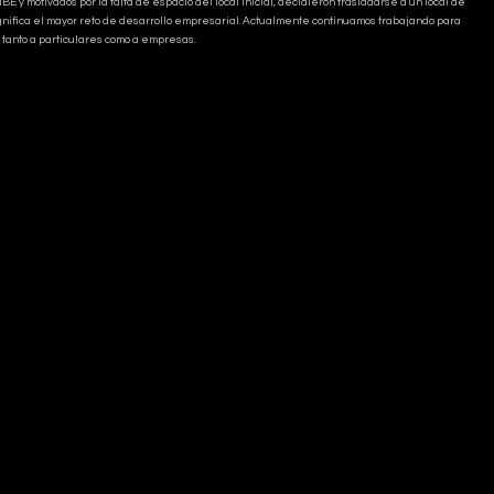
 motivados por la falta de espacio del local inicial, decidieron trasladarse a un local de
fica el mayor reto de desarrollo empresarial. Actualmente continuamos trabajando para
tanto a particulares como a empresas.