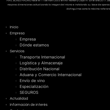
MAIL BOXES MADRID nace el 11 de Abril 2003 en Av/ Ramón y Cajal n1 .En el año 2017 Jose L
mayores dimensiones actualizando la imagen del mismo e instalando su base de operaci
distinguirnos como la máxima referen
Inicio
Empresa
Empresa
Dónde estamos
Servicios
Transporte Internacional
Logística y Almacenaje
Distribución Nacional
Aduana y Comercio Internacional
Envío de vino
Especialización
SEGUROS
Actualidad
Información de interés