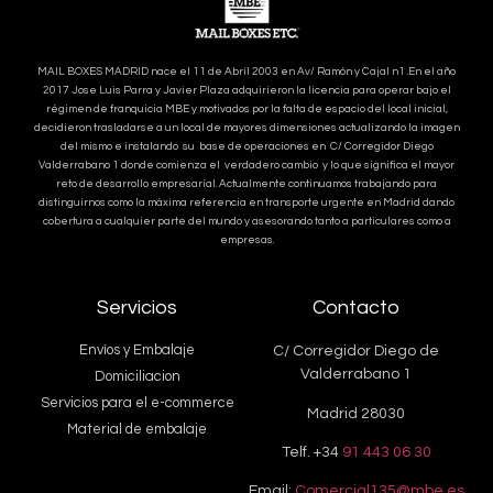
MAIL BOXES MADRID nace el 11 de Abril 2003 en Av/ Ramón y Cajal n1 .En el año
2017 Jose Luis Parra y Javier Plaza adquirieron la licencia para operar bajo el
régimen de franquicia MBE y motivados por la falta de espacio del local inicial,
decidieron trasladarse a un local de mayores dimensiones actualizando la imagen
del mismo e instalando su base de operaciones en C/ Corregidor Diego
Valderrabano 1 donde comienza el verdadero cambio y lo que significa el mayor
reto de desarrollo empresarial. Actualmente continuamos trabajando para
distinguirnos como la máxima referencia en transporte urgente en Madrid dando
cobertura a cualquier parte del mundo y asesorando tanto a particulares como a
empresas.
Servicios
Contacto
Envíos y Embalaje
C/ Corregidor Diego de
Valderrabano 1
Domiciliacion
Servicios para el e-commerce
Madrid 28030
Material de embalaje
Telf. +34
91 443 06 30
Email:
Comercial135@mbe.es