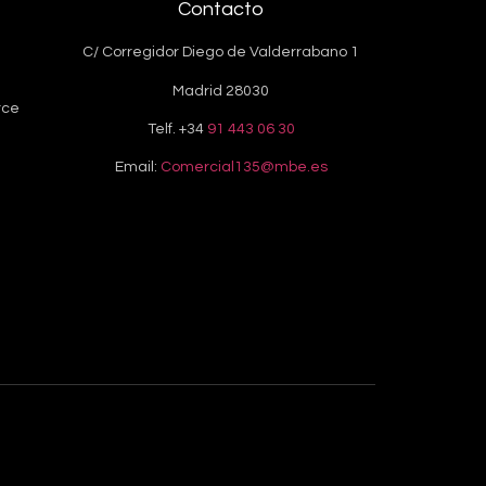
Contacto
C/ Corregidor Diego de Valderrabano 1
Madrid 28030
rce
Telf. +34
91 443 06 30
Email:
Comercial135@mbe.es