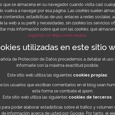
o que se almacena en su navegador cuando visita casi cualqu
do vuelva a navegar por esa página. Las
cookies
suelen almace
 contenidos, estadísticas de uso, enlaces a redes sociales, a
e la web a su perfil y necesidades, sin
cookies
los servicios o
tar más información sobre qué son las
cookies
, qué almacena
rogamos se dirija a este enlace.
okies utilizadas en este sitio 
spañola de Protección de Datos procedemos a detallar el uso
informarle con la máxima exactitud posible.
Este sitio web utiliza las siguientes
cookies propias
:
que los usuarios que escriban comentarios en el blog sean h
esta forma se combate el
spam
.
Este sitio web utiliza las siguientes
cookies de terceros
:
s
para poder elaborar estadísticas sobre el tráfico y volumen de
de información acerca de usted por Google. Por tanto, el eje