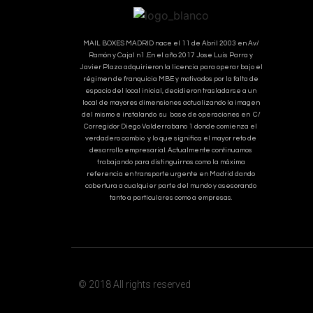
MAIL BOXES MADRID nace el 11 de Abril 2003 en Av/
Ramón y Cajal n1 .En el año 2017 Jose Luis Parra y
Javier Plaza adquirieron la licencia para operar bajo el
régimen de franquicia MBE y motivados por la falta de
espacio del local inicial, decidieron trasladarse a un
local de mayores dimensiones actualizando la imagen
del mismo e instalando su base de operaciones en C/
Corregidor Diego Valderrabano 1 donde comienza el
verdadero cambio y lo que significa el mayor reto de
desarrollo empresarial. Actualmente continuamos
trabajando para distinguirnos como la máxima
referencia en transporte urgente en Madrid dando
cobertura a cualquier parte del mundo y asesorando
tanto a particulares como a empresas.
© 2018 All rights reserved