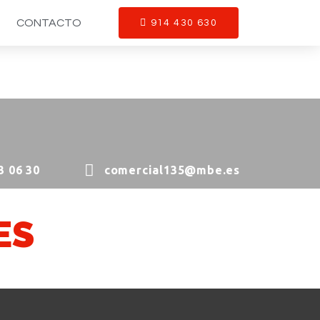
CONTACTO
914 430 630
3 06 30
comercial135@mbe.es
ES