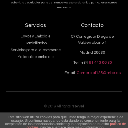
cobertura a cualquier parte del mundo y asesorando tanto a particulares como a
empresas.
Servicios
Contacto
Envíos y Embalaje
C/ Corregidor Diego de
Valderrabano 1
Domiciliacion
Servicios para el e-commerce
Madrid 28030
Material de embalaje
Telf. +34
91 443 06 30
Email:
Comercial135@mbe.es
© 2018 All rights reserved
Este sitio web utiliza cookies para que usted tenga la mejor experiencia de
usuario. Si continúa navegando está dando su consentimiento para la
aceptación de las mencionadas cookies y la aceptación de nuestra
política de
cookies
, pinche el enlace para mayor información.