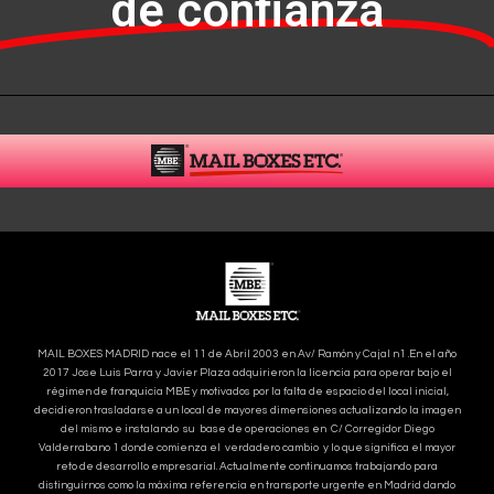
de confianza
MAIL BOXES MADRID nace el 11 de Abril 2003 en Av/ Ramón y Cajal n1 .En el año
2017 Jose Luis Parra y Javier Plaza adquirieron la licencia para operar bajo el
régimen de franquicia MBE y motivados por la falta de espacio del local inicial,
decidieron trasladarse a un local de mayores dimensiones actualizando la imagen
del mismo e instalando su base de operaciones en C/ Corregidor Diego
Valderrabano 1 donde comienza el verdadero cambio y lo que significa el mayor
reto de desarrollo empresarial. Actualmente continuamos trabajando para
distinguirnos como la máxima referencia en transporte urgente en Madrid dando