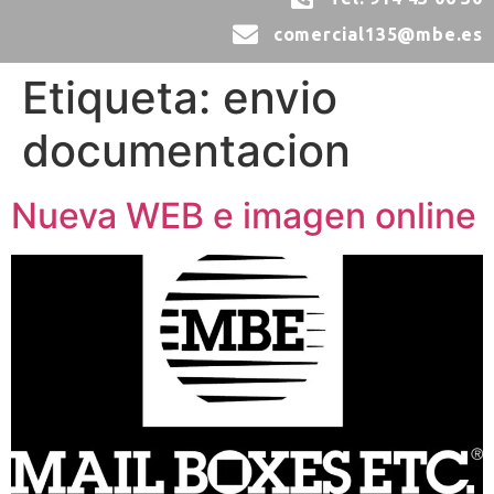
comercial135@mbe.es
Etiqueta:
envio
documentacion
Nueva WEB e imagen online